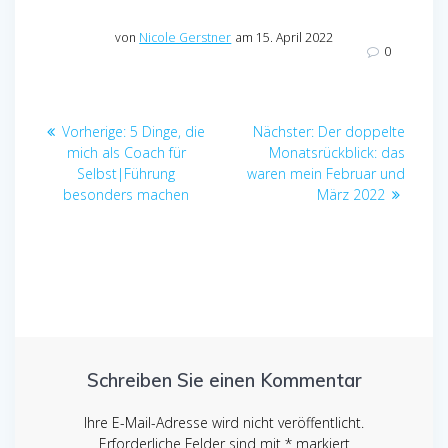
von
Nicole Gerstner
am 15. April 2022
0
Beitragsnavigation
Vorheriger
Nächster
Vorherige:
5 Dinge, die
Nächster:
Der doppelte
Beitrag:
Beitrag:
mich als Coach für
Monatsrückblick: das
Selbst|Führung
waren mein Februar und
besonders machen
März 2022
Schreiben Sie einen Kommentar
Ihre E-Mail-Adresse wird nicht veröffentlicht.
Erforderliche Felder sind mit
*
markiert